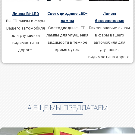
Линзы
Светодиодные LED-
Линзы Bi-LED
биксеноновые
лампы
Bi-LED линзы в фаpы
Биксенoнoвые линзы
Светодиодные LED-
Вaшего автомобиля
в фаpы вaшего
лампы для улучшения
для улучшения
автомобиля для
видимости в темное
видимoсти на
улучшения
время суток.
дорoгe.
видимoсти на дорoгe.
А ЕЩЁ МЫ ПРЕДЛАГАЕМ