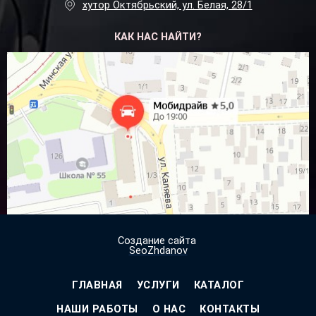
хутор Октябрьский, ул. Белая, 28/1
КАК НАС НАЙТИ?
Посмотреть на
Яндекс.Картах
Создание сайта
SeoZhdanov
ГЛАВНАЯ
УСЛУГИ
КАТАЛОГ
НАШИ РАБОТЫ
О НАС
КОНТАКТЫ