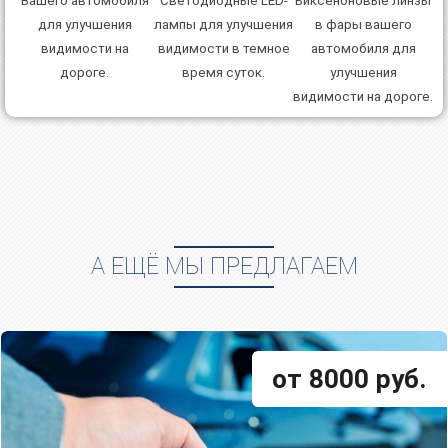
Биксенoнoвые линзы
Светодиодные LED-
Вaшего автомобиля
в фаpы вaшего
лампы для улучшения
для улучшения
автомобиля для
видимости в темное
видимoсти на
улучшения
время суток.
дорoгe.
видимoсти на дорoгe.
А ЕЩЁ МЫ ПРЕДЛАГАЕМ
от 8000 руб.