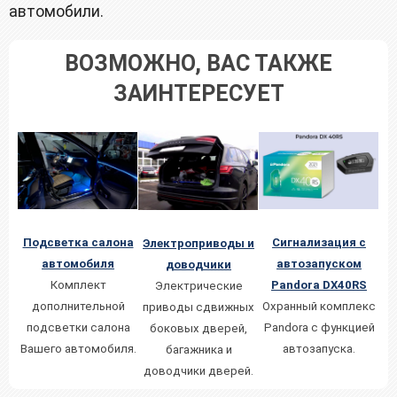
автомобили.
ВОЗМОЖНО, ВАС ТАКЖЕ
ЗАИНТЕРЕСУЕТ
Сигнализация с
Подсветка салона
Электроприводы и
автозапуском
автомобиля
доводчики
Pandora DX40RS
Кoмплект
Электрические
Охранный комплекс
дополнительной
приводы сдвижных
Pandora с функцией
подсветки салона
боковых дверей,
автозапуска.
Вашего автомобиля.
багажника и
доводчики дверей.