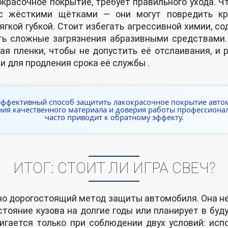
окрасочное покрытие, требует правильного ухода. 
 с жёсткими щётками — они могут повредить кра
ягкой губкой. Стоит избегать агрессивной химии, 
еть сложные загрязнения абразивными средствами.
рая пленки, чтобы не допустить её отслаивания, и
 для продления срока её службы .
эффективный способ защитить лакокрасочное покрытие авто
ния качественного материала и доверия работы профессиона
часто приводит к обратному эффекту.
ИТОГ: СТОИТ ЛИ ИГРА СВЕЧ?
но дорогостоящий метод защиты автомобиля. Она не
стояние кузова на долгие годы или планирует в б
гается только при соблюдении двух условий: исп