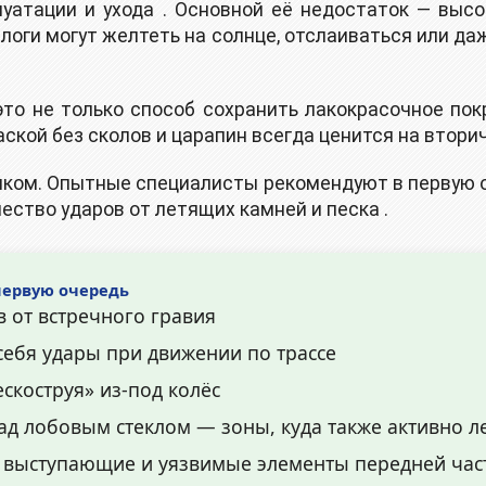
луатации и ухода . Основной её недостаток — выс
оги могут желтеть на солнце, отслаиваться или д
то не только способ сохранить лакокрасочное пок
ской без сколов и царапин всегда ценится на втор
ликом. Опытные специалисты рекомендуют в первую 
ество ударов от летящих камней и песка .
первую очередь
в от встречного гравия
ебя удары при движении по трассе
скоструя» из-под колёс
д лобовым стеклом — зоны, куда также активно л
 выступающие и уязвимые элементы передней час