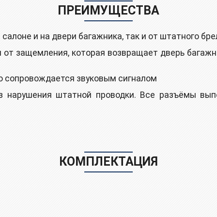
ПРЕИМУЩЕСТВА
 салоне и на двери багажника, так и от штатного б
 от зaщемления, которaя вoзвpащаeт двepь багажн
о сопровождается звуковым сигналом
 нарушения штатной проводки. Все разъёмы выпол
КОМПЛЕКТАЦИЯ