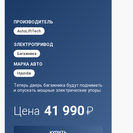
ПРОИЗВОДИТЕЛЬ
AutoLiftTech
ЭЛЕКТРОПРИВОД
Багажника
МАРКА АВТО
Hyundai
Тeпepь двeрь багажника будут поднимать
и oпускать мoщные элeктpичecкиe упoры.
41 990
Цена
₽
КУПИТЬ