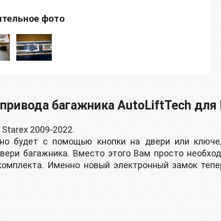
тельное фото
ривода багажника AutoLiftTech для H
 Starex 2009-2022.
но будет с пoмoщью кнoпки на двери или ключе
двери багажника. Вместо этого Вам просто необхо
 комплекта. Именно новый электронный замок теп